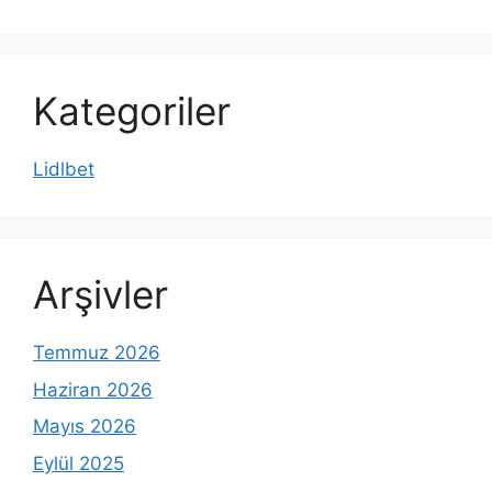
Kategoriler
Lidlbet
Arşivler
Temmuz 2026
Haziran 2026
Mayıs 2026
Eylül 2025