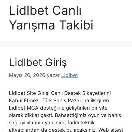
Lidlbet Canlı
Yarışma Takibi
Lidlbet Giriş
Mayıs 26, 2026
yazar
Lidlbet
Lidlbet Site Girişi Canlı Destek Şikayetlerini
Kabul Etmez. Türk Bahis Pazarı’na ilk giren
Lidlbet MGA desteği ile geliştirilen bir site
olarak dikkat çekti. Bahsettiğimiz oyun ve bahis
sağlayıcılarının yanı sıra, farklı teknik
altyapılardan da destek bulacaksınız. Web sitesi