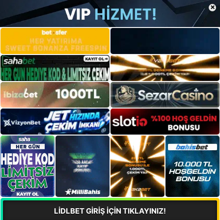
×
LİDLBET GİRİŞ İÇİN TIKLAYINIZ!