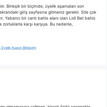
çılır. Birleşik bir biçimde, üyelik aşamaları son
 ekrandaki giriş sayfasına gitmeniz gerekir. Site çok
rır. Yabancı bir canlı bahis alanı olan Lidl Bet bahis
 zorluklarla karşı karşıya. Bu nedenle,
t Üyelik Kupon Birleşimi
şımı olmamasına rağmen, birçok farklı seçenekle