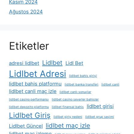
Kasım 2024
Ağustos 2024
Etiketler
Lidlbet
adresi lidlbet
Lidl Bet
Lidlbet Adresi
lidlbet bahis girişi
lidlbet bahis platformu
lidlbet banka transferi
lidlbet canli
lidlbet canli maç izle
lidlbet canlı sonuçlar
lidlbet casino performansı
lidlbet casino severler bahisler
lidlbet girisi
lidlbet depozito platformu
lidlbet finansal bahis
Lidlbet Giriş
lidlbet giriş nedeni
lidlbet grup seçimi
lidlbet maç izle
Lidlbet Güncel
lidlbet maç izleme