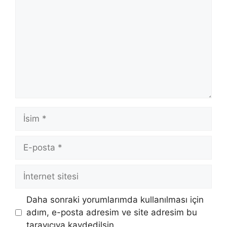
İsim
E-
posta
İnternet
sitesi
Daha sonraki yorumlarımda kullanılması için
adım, e-posta adresim ve site adresim bu
tarayıcıya kaydedilsin.