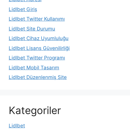
Lidlbet Giriş
Lidlbet Twitter Kullanımı
Lidlbet Site Durumu
Lidlbet Cihaz Uyumluluğu
Lidlbet Lisans Güvenilirliği
Lidlbet Twitter Programı
Lidlbet Mobil Tasarım
Lidlbet Düzenlenmiş Site
Kategoriler
Lidlbet