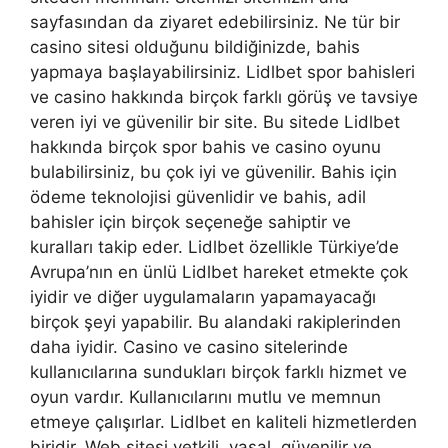
sayfasından da ziyaret edebilirsiniz. Ne tür bir
casino sitesi olduğunu bildiğinizde, bahis
yapmaya başlayabilirsiniz. Lidlbet spor bahisleri
ve casino hakkında birçok farklı görüş ve tavsiye
veren iyi ve güvenilir bir site. Bu sitede Lidlbet
hakkında birçok spor bahis ve casino oyunu
bulabilirsiniz, bu çok iyi ve güvenilir. Bahis için
ödeme teknolojisi güvenlidir ve bahis, adil
bahisler için birçok seçeneğe sahiptir ve
kuralları takip eder. Lidlbet özellikle Türkiye’de
Avrupa’nın en ünlü Lidlbet hareket etmekte çok
iyidir ve diğer uygulamaların yapamayacağı
birçok şeyi yapabilir. Bu alandaki rakiplerinden
daha iyidir. Casino ve casino sitelerinde
kullanıcılarına sundukları birçok farklı hizmet ve
oyun vardır. Kullanıcılarını mutlu ve memnun
etmeye çalışırlar. Lidlbet en kaliteli hizmetlerden
biridir. Web sitesi yetkili, yasal, güvenilir ve