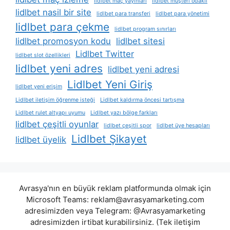
lidlbet maç yayınları
lidlbet müşteri odaklı
lidlbet nasil bir site
lidlbet para transferi
lidlbet para yönetimi
lidlbet para çekme
lidlbet program sınırları
lidlbet promosyon kodu
lidlbet sitesi
Lidlbet Twitter
lidlbet slot özellikleri
lidlbet yeni adres
lidlbet yeni adresi
Lidlbet Yeni Giriş
lidlbet yeni erişim
Lidlbet iletişim öğrenme isteği
Lidlbet kaldırma öncesi tartışma
Lidlbet rulet altyapı uyumu
Lidlbet yazı bölge farkları
lidlbet çeşitli oyunlar
lidlbet çeşitli spor
lidlbet üye hesapları
Lidlbet Şikayet
lidlbet üyelik
Avrasya'nın en büyük reklam platformunda olmak için
Microsoft Teams:
reklam@avrasyamarketing.com
adresimizden veya Telegram: @Avrasyamarketing
adresimizden irtibat kurabilirsiniz. (Tek iletişim