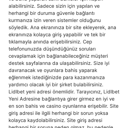
alabilirsiniz. Sadece sizin için yapılan ve
herhangi bir duruma güvenle bağlantı
kurmanıza izin veren sistemler olduğunu
söyledik. Ana ekranınıza bir site ekleyerek, ana
ekranınıza kolayca giriş yapabilir ve tek bir
tıklamayla anında erişebilirsiniz. Cep
telefonunuzda düşündüğünüz soruları
cevaplamak için bağlanabileceğiniz müşteri
destek sayfalarına da ulaşabilirsiniz. Size iyi
davranacak ve oyunlara bahis yaparak
eğlenmek istediğinizde para kazanmanıza
yardımcı olacak iyi bir şirket bulabilirsiniz.
Lidlbet yeni adresi önemlidir. Tarayıcınız, Lidlbet
Yeni Adresine bağlantıya girer girmez en iyi ve
en son bahis ve casino oyunlarına erişebilir. Site
giriş adresi ile ilgili herhangi bir sorun yoksa
kolayca kaydolabilirsiniz. Site giriş adresi
herhangi bir soruna neden olmaz, bu nedenle