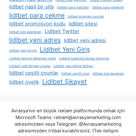
lidlbet nasil bir site
lidlbet para transferi
lidlbet para yönetimi
lidlbet para çekme
lidlbet program sınırları
lidlbet promosyon kodu
lidlbet sitesi
Lidlbet Twitter
lidlbet slot özellikleri
lidlbet yeni adres
lidlbet yeni adresi
Lidlbet Yeni Giriş
lidlbet yeni erişim
Lidlbet iletişim öğrenme isteği
Lidlbet kaldırma öncesi tartışma
Lidlbet rulet altyapı uyumu
Lidlbet yazı bölge farkları
lidlbet çeşitli oyunlar
lidlbet çeşitli spor
lidlbet üye hesapları
Lidlbet Şikayet
lidlbet üyelik
Avrasya'nın en büyük reklam platformunda olmak için
Microsoft Teams:
reklam@avrasyamarketing.com
adresimizden veya Telegram: @Avrasyamarketing
adresimizden irtibat kurabilirsiniz. (Tek iletişim