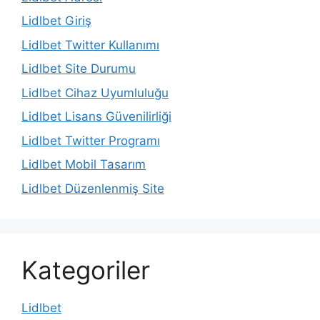
Lidlbet Giriş
Lidlbet Twitter Kullanımı
Lidlbet Site Durumu
Lidlbet Cihaz Uyumluluğu
Lidlbet Lisans Güvenilirliği
Lidlbet Twitter Programı
Lidlbet Mobil Tasarım
Lidlbet Düzenlenmiş Site
Kategoriler
Lidlbet