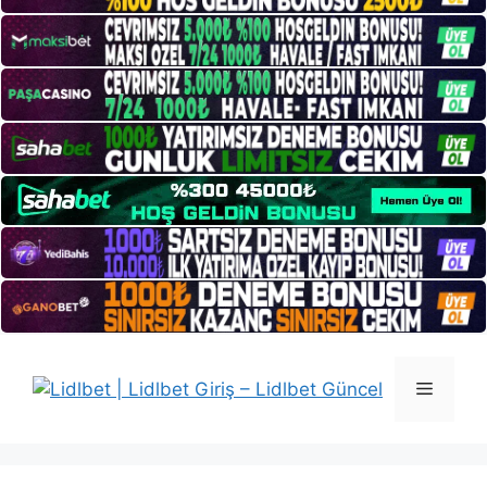
İçeriğe
atla
Menü